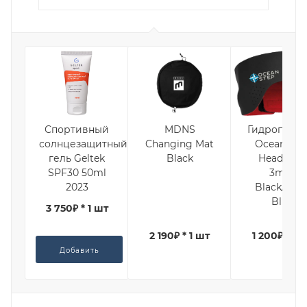
Спортивный
MDNS
Гидроповяз
солнцезащитный
Changing Mat
Ocean Ste
гель Geltek
Black
Headband
SPF30 50ml
3mm
2023
Black/Ligh
Blue
3 750₽ * 1 шт
2 190₽ * 1 шт
1 200₽ * 1 
Добавить