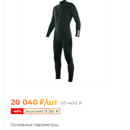
20 040
₽
/шт
33 400
₽
-
40
%
Экономия
13 360
₽
Основные параметры: