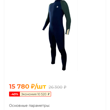
15 780
₽
/шт
26 300
₽
-
40
%
Экономия
10 520
₽
Основные параметры: