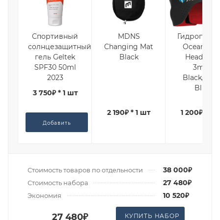
Спортивный
MDNS
Гидроповяз
солнцезащитный
Changing Mat
Ocean Ste
гель Geltek
Black
Headband
SPF30 50ml
3mm
2023
Black/Ligh
Blue
3 750₽ * 1 шт
2 190₽ * 1 шт
1 200₽ * 1 
Добавить
38 000₽
Стоимость товаров по отдельности
27 480₽
Стоимость набора
10 520₽
Экономия
27 480₽
КУПИТЬ НАБОР