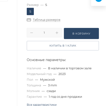
Размер
—
S
S
Таблица размеров
В КОРЗИНУ
КУПИТЬ В 1 КЛИК
Основные параметры:
Наличие
—
В наличии в торговом зале
Модельный год
—
2023
Пол
—
Мужской
Толщина
—
3 mm
Молния
—
сзади
Гарантия
—
1 год со дня продажи
Все характеристики