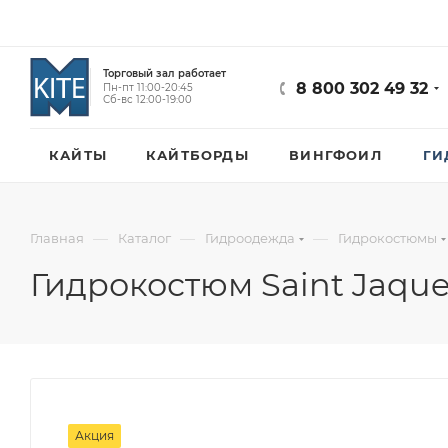
Торговый зал работает
8 800 302 49 32
Пн-пт 11:00-20:45
Сб-вс 12:00-19:00
КАЙТЫ
КАЙТБОРДЫ
ВИНГФОИЛ
ГИ
—
—
—
Главная
Каталог
Гидроодежда
Гидрокостюмы
Гидрокостюм Saint Jaques
Акция