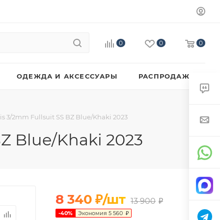
0
0
0
ОДЕЖДА И АКСЕССУАРЫ
РАСПРОДАЖА
s 3/2mm Fullsuit SS BZ Blue/Khaki 2023
BZ Blue/Khaki 2023
8 340
₽
/шт
13 900
₽
-
40
%
Экономия
5 560
₽