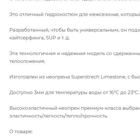
Это отличный гидрокостюм для межсезонья, который 
Разработанный, чтобы быть универсальным, он подх
кайтсерфинга, SUP и т. д.
Эта технологичная и надежная модель со сдержанн
телосложения.
Изготовлен из неопрена Superstrech Limestone, с б
Доступно 3мм для температуры воды от 16°C до 23°C.
Высокоэластичный неопрен премиум-класса выбран 
эластичность/легкость/тепло/прочность.
О товаре: