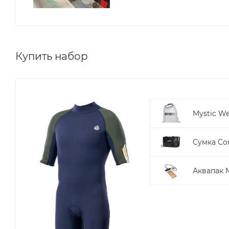
Купить набор
Mystic We
Сумка Cor
Аквапак M