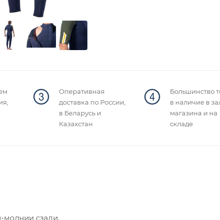
ем
Оперативная
Большинство т
ия,
доставка по России,
в наличие в за
в Беларусь и
магазина и на
Казахстан
складе
и-молнии сзади.