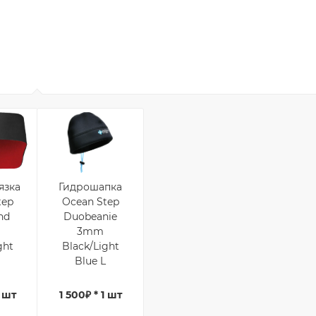
язка
Гидрошапка
tep
Ocean Step
nd
Duobeanie
3mm
ght
Black/Light
Blue L
1 шт
1 500₽ * 1 шт