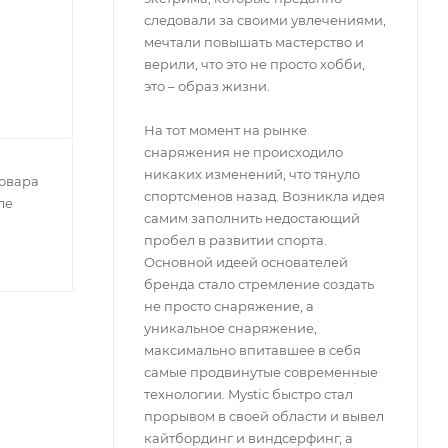
следовали за своими увлечениями,
мечтали повышать мастерство и
верили, что это не просто хобби,
это – образ жизни.
На тот момент на рынке
снаряжения не происходило
никаких изменений, что тянуло
овара
спортсменов назад. Возникла идея
ле
самим заполнить недостающий
пробел в развитии спорта.
Основной идеей основателей
бренда стало стремление создать
не просто снаряжение, а
уникальное снаряжение,
максимально впитавшее в себя
самые продвинутые современные
технологии. Mystic быстро стал
прорывом в своей области и вывел
кайтбординг и виндсерфинг, а