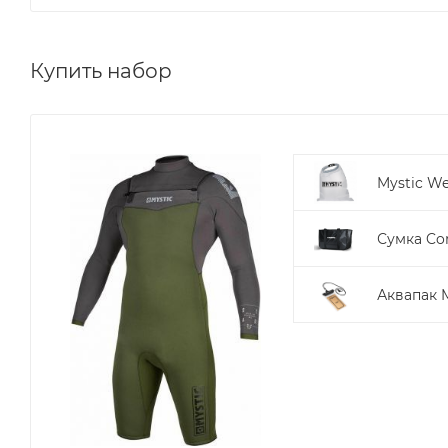
Купить набор
Mystic We
Сумка Cor
Аквапак M