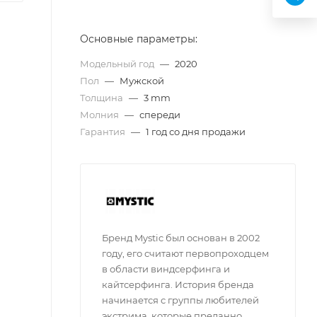
Основные параметры:
Модельный год
—
2020
Пол
—
Мужской
Толщина
—
3 mm
Молния
—
спереди
Гарантия
—
1 год со дня продажи
Бренд Mystic был основан в 2002
году, его считают первопроходцем
в области виндсерфинга и
кайтсерфинга. История бренда
начинается с группы любителей
экстрима, которые преданно