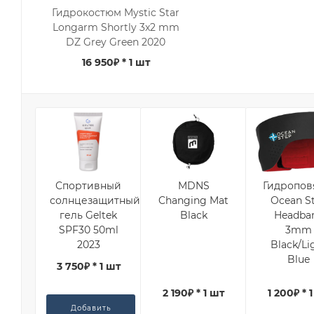
Гидрокостюм Mystic Star
Longarm Shortly 3x2 mm
DZ Grey Green 2020
16 950₽
* 1 шт
Спортивный
MDNS
Гидропов
солнцезащитный
Changing Mat
Ocean S
гель Geltek
Black
Headba
SPF30 50ml
3mm
2023
Black/Li
Blue
3 750₽ * 1 шт
2 190₽ * 1 шт
1 200₽ * 
Добавить