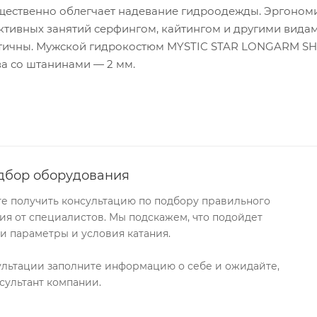
ущественно облегчает надевание гидроодежды. Эргоно
ктивных занятий серфингом, кайтингом и другими вида
етичны. Мужской гидрокостюм MYSTIC STAR LONGARM S
ва со штанинами — 2 мм.
дбор оборудования
те получить консультацию по подбору правильного
я от специалистов. Мы подскажем, что подойдет
и параметры и условия катания.
ультации заполните информацию о себе и ожидайте,
сультант компании.