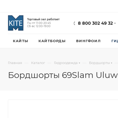
Торговый зал работает
8 800 302 49 32
Пн-пт 11:00-20:45
Сб-вс 12:00-19:00
КАЙТЫ
КАЙТБОРДЫ
ВИНГФОИЛ
ГИ
—
—
—
Главная
Каталог
Гидроодежда
Бордшорты
Бордшорты 69Slam Uluwa