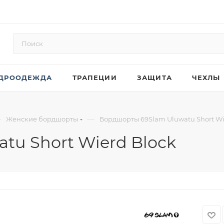
ДРООДЕЖДА
ТРАПЕЦИИ
ЗАЩИТА
ЧЕХЛЫ
—
—
Женские бордшорты
Бордшорты 69Slam Uluwatu Short Wi
tu Short Wierd Block