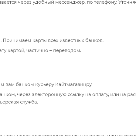
ывается через удобный мессенджер, по телефону. Уточня
. Принимаем карты всех известных банков.
ту картой, частично – переводом.
м вам банком курьеру Кайтмагазинру.
анком, через электоронную ссылку на оплату, или на ра
рьерская служба.
анком, через электронную ссылку на оплату, или на рас