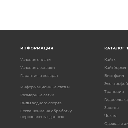
ИНФОРМАЦИЯ
КАТАЛОГ 
Условия оплаты
Кайты
Условия доставки
Кайтборды
Гарантия и возврат
Вингфоил
Электрофо
Информационные статьи
Трапеции
Размерные сетки
Гидроодежд
Виды водного спорта
Защита
Соглашение на обработку
Чехлы
персональных данных
Одежда и а