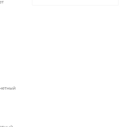
ет
счетный
четный