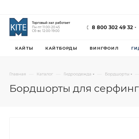
Торговый зал работает
8 800 302 49 32
Пн-пт 11:00-20:45
Сб-вс 12:00-19:00
КАЙТЫ
КАЙТБОРДЫ
ВИНГФОИЛ
ГИ
—
—
—
Главная
Каталог
Гидроодежда
Бордшорты
Бордшорты для серфинга Q