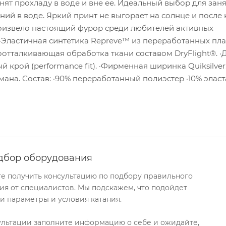
ят прохладу в воде и вне ее. Идеальный выбор для зан
ний в воде. Яркий принт не выгорает на солнце и после 
оизвело настоящий фурор среди любителей активных
 ·Эластичная синтетика Repreve™ из переработанных пл
отталкивающая обработка ткани составом DryFlight®. ·
й крой (performance fit). ·Фирменная ширинка Quiksilver
ана. Состав: ·90% переработанный полиэстер ·10% эласт
дбор оборудования
те получить консультацию по подбору правильного
я от специалистов. Мы подскажем, что подойдет
и параметры и условия катания.
ультации заполните информацию о себе и ожидайте,