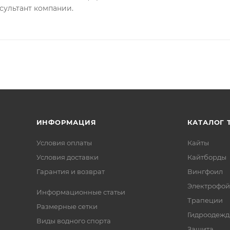
сультант компании.
ИНФОРМАЦИЯ
КАТАЛОГ 
Условия оплаты
Кайты
Условия доставки
Кайтборды
Гарантия и возврат
Вингфоил
Электрофо
Информационные статьи
Трапеции
Размерные сетки
Гидроодежд
Виды водного спорта
Защита