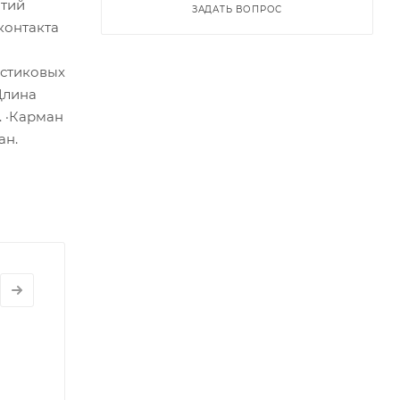
ятий
ЗАДАТЬ ВОПРОС
контакта
астиковых
Длина
. ·Карман
ан.