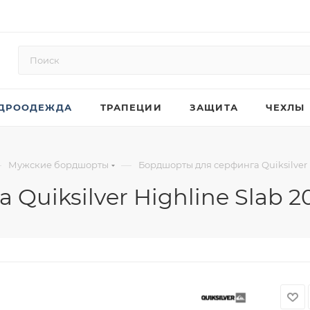
ДРООДЕЖДА
ТРАПЕЦИИ
ЗАЩИТА
ЧЕХЛЫ
—
—
Мужские бордшорты
Бордшорты для серфинга Quiksilver H
uiksilver Highline Slab 20