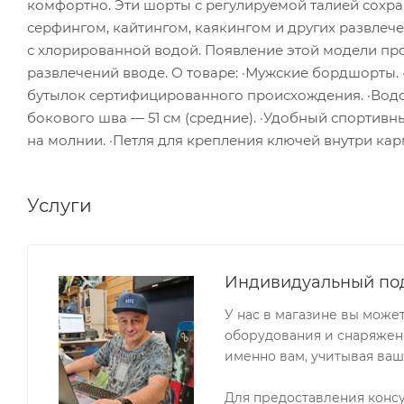
комфортно. Эти шорты с регулируемой талией сохран
серфингом, кайтингом, каякингом и других развлече
с хлорированной водой. Появление этой модели пр
развлечений вводе. О товаре: ·Мужские бордшорты.
бутылок сертифицированного происхождения. ·Водо
бокового шва — 51 см (средние). ·Удобный спортивны
на молнии. ·Петля для крепления ключей внутри карм
Услуги
Индивидуальный по
У нас в магазине вы може
оборудования и снаряжени
именно вам, учитывая ваш
Для предоставления конс