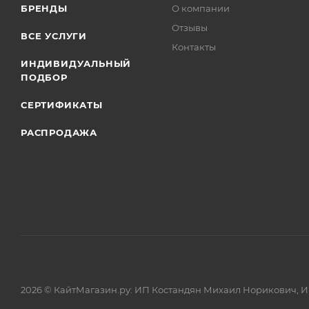
БРЕНДЫ
О компании
Отзывы
ВСЕ УСЛУГИ
Контакты
ИНДИВИДУАЛЬНЫЙ
ПОДБОР
СЕРТИФИКАТЫ
РАСПРОДАЖА
2026 © КайтМагазин.ру: ИП Костандян Михаил Норикович, 