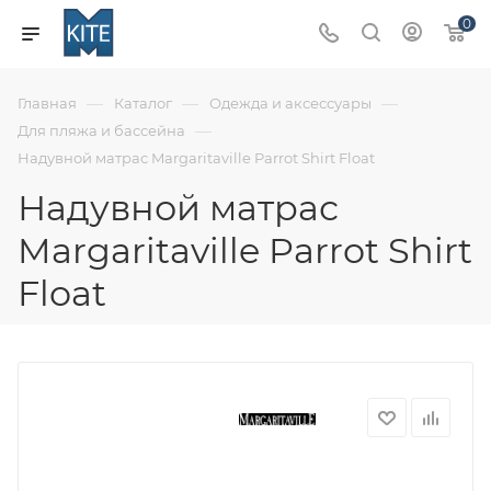
0
—
—
—
Главная
Каталог
Одежда и аксессуары
—
Для пляжа и бассейна
Надувной матрас Margaritaville Parrot Shirt Float
Надувной матрас
Margaritaville Parrot Shirt
Float