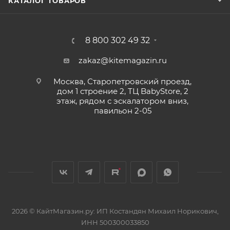
КАТАЛОГ ТОВАРОВ
8 800 302 49 32
zakaz@kitemagazin.ru
Москва, Старопетровский проезд,
дом 1 строение 2, ТЦ BabyStore, 2
этаж, рядом с эскалатором вниз,
павильон 2-05
2026 © КайтМагазин.ру: ИП Костандян Михаил Норикович,
ИНН 500300033850